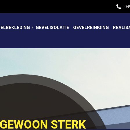
04
VELBEKLEDING
GEVELISOLATIE
GEVELREINIGING
REALIS
NGEWOON STERK