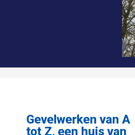
Gevelwerken van A
tot Z, een huis van