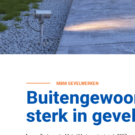
MBM GEVELWERKEN
Buitengewoo
sterk in geve