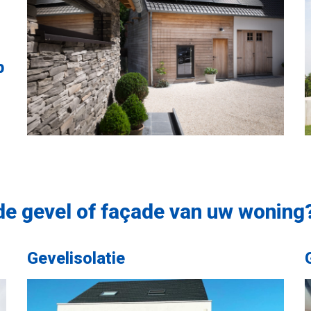
p
e gevel of façade van uw woning
Gevelisolatie